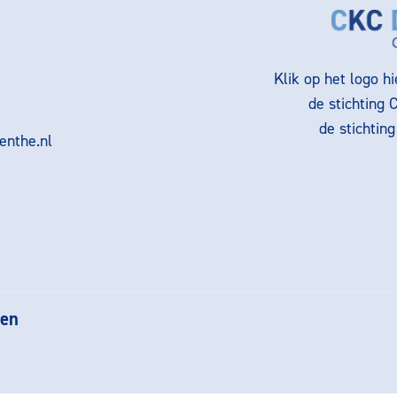
Klik op het logo h
de stichting 
de stichtin
nthe.nl
gen