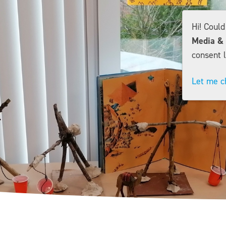
Hi! Coul
Media & 
consent l
Let me c