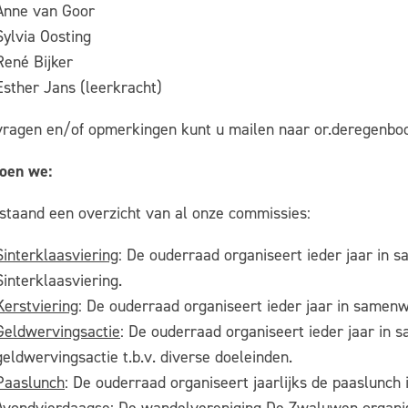
Anne van Goor
Sylvia Oosting
René Bijker
Esther Jans (leerkracht)
vragen en/of opmerkingen kunt u mailen naar or.deregenb
oen we:
staand een overzicht van al onze commissies:
Sinterklaasviering
: De ouderraad organiseert ieder jaar in
Sinterklaasviering.
Kerstviering
: De ouderraad organiseert ieder jaar in samen
Geldwervingsactie
: De ouderraad organiseert ieder jaar in
geldwervingsactie t.b.v. diverse doeleinden.
Paaslunch
: De ouderraad organiseert jaarlijks de paaslunc