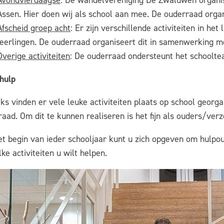
Avondvierdaagse
: De wandelvereniging De Zwaluwen organis
Assen. Hier doen wij als school aan mee. De ouderraad organ
Afscheid groep acht
: Er zijn verschillende activiteiten in he
leerlingen. De ouderraad organiseert dit in samenwerking m
Overige activiteiten
: De ouderraad ondersteunt het schooltea
hulp
jks vinden er vele leuke activiteiten plaats op school geor
aad. Om dit te kunnen realiseren is het fijn als ouders/verz
et begin van ieder schooljaar kunt u zich opgeven om hulp
lke activiteiten u wilt helpen.