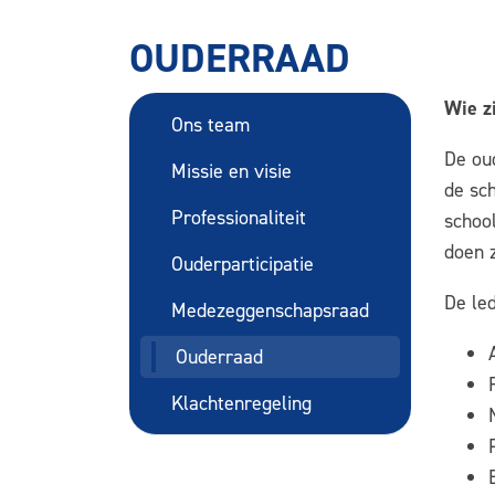
OUDERRAAD
Wie zi
Ons team
De ou
Missie en visie
de sc
Professionaliteit
school
doen z
Ouderparticipatie
De le
Medezeggenschapsraad
Ouderraad
Klachtenregeling