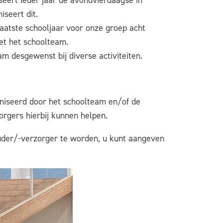
eert ieder jaar de avondvierdaagse in
iseert dit.
t laatste schooljaar voor onze groep acht
et het schoolteam.
m desgewenst bij diverse activiteiten.
ganiseerd door het schoolteam en/of de
orgers hierbij kunnen helpen.
ouder/-verzorger te worden, u kunt aangeven