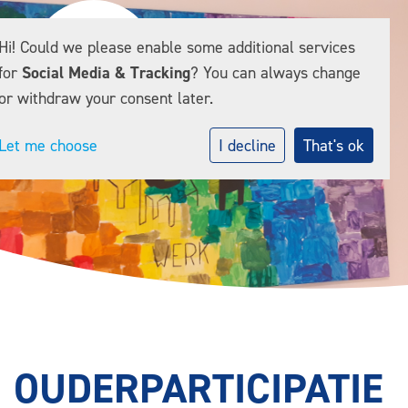
Hi! Could we please enable some additional services
for
Social Media & Tracking
? You can always change
or withdraw your consent later.
Let me choose
I decline
That's ok
OUDERPARTICIPATIE